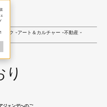
収
ェ
プ
リンク
アート＆カルチャー
不動産
1
おり
アジェンデへのご