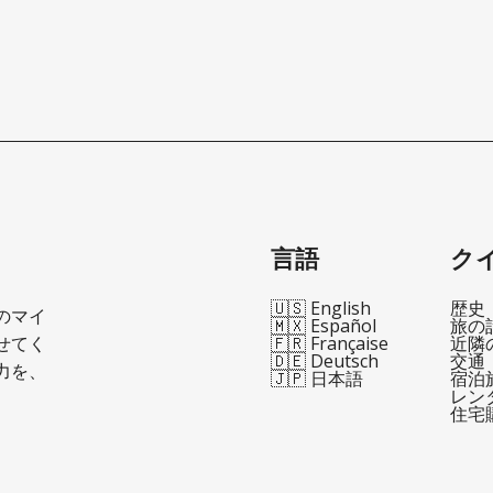
言語
ク
🇺🇸 English
歴史
のマイ
🇲🇽 Español
旅の
せてく
🇫🇷 Française
近隣
🇩🇪 Deutsch
交通
力を、
🇯🇵 日本語
宿泊
レン
住宅