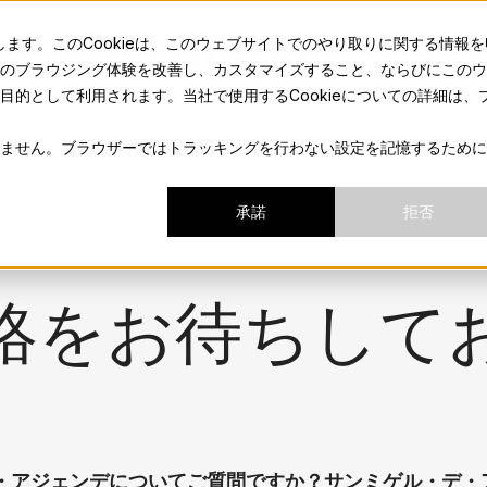
sma.mx
します。このCookieは、このウェブサイトでのやり取りに関する情報を
のブラウジング体験を改善し、カスタマイズすること、ならびにこのウ
地元の人のようにサンミゲルの魅力を体験しよう。
的として利用されます。当社で使用するCookieについての詳細は、
Aを発見する
旅の計画
やるべきこと
フード＆ド
ません。ブラウザーではトラッキングを行わない設定を記憶するために
ウェディング
ニュース
について
承諾
拒否
絡をお待ちして
・アジェンデについてご質問ですか？サンミゲル・デ・