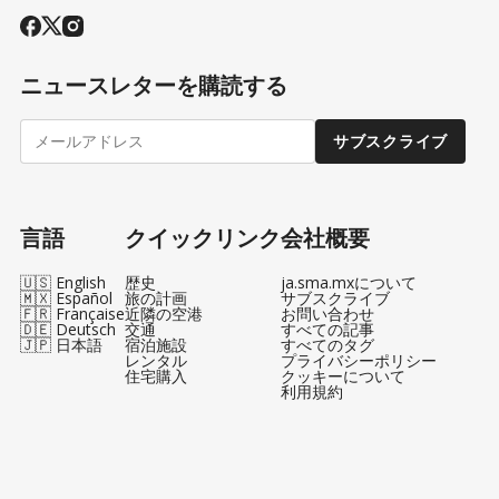
ニュースレターを購読する
サブスクライブ
言語
クイックリンク
会社概要
🇺🇸 English
歴史
ja.sma.mxについて
🇲🇽 Español
旅の計画
サブスクライブ
🇫🇷 Française
近隣の空港
お問い合わせ
🇩🇪 Deutsch
交通
すべての記事
🇯🇵 日本語
宿泊施設
すべてのタグ
レンタル
プライバシーポリシー
住宅購入
クッキーについて
利用規約