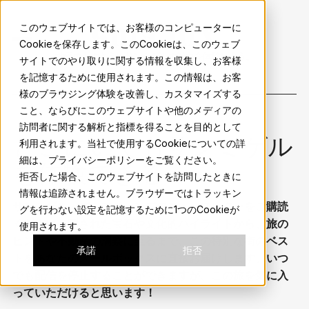
sma.mx
このウェブサイトでは、お客様のコンピューターに
Cookieを保存します。このCookieは、このウェブ
地元の人のようにサンミゲルの魅力を体験しよう。
サイトでのやり取りに関する情報を収集し、お客様
を記憶するために使用されます。この情報は、お客
様のブラウジング体験を改善し、カスタマイズする
こと、ならびにこのウェブサイトや他のメディアの
訪問者に関する解析と指標を得ることを目的として
どこにいてもサンミゲル
利用されます。当社で使用するCookieについての詳
細は、プライバシーポリシーをご覧ください。
を体験できる
拒否した場合、このウェブサイトを訪問したときに
情報は追跡されません。ブラウザーではトラッキン
サンミゲル・デ・アジェンデのニュースレターをご購読
グを行わない設定を記憶するために1つのCookieが
ください。隠された宝石や文化的ハイライトから、旅の
使用されます。
ヒントや不動産の洞察に至るまで、この特別な街のベス
承諾
拒否
トをあなたのメールボックスに直接お届けします。いつ
でも配信を停止することができますが、この旅を気に入
っていただけると思います！