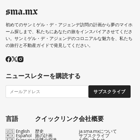
sma.mx
初めてのサンミゲル・デ・アジェンデ訪問の計画から夢のマイホ
ーム探しまで、私たちにあなたの旅をインスパイアさせてくださ
い。サンミゲル・デ・アジェンデのコロニアルな魅力を、私たち
の旅行と不動産ガイドで発見してください。
ニュースレターを購読する
サブスクライブ
言語
クイックリンク
会社概要
🇺🇸 English
歴史
ja.sma.mxについて
🇲🇽 Español
旅の計画
サブスクライブ
🇫🇷 Française
近隣の空港
お問い合わせ