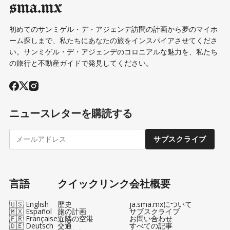
sma.mx
初めてのサンミゲル・デ・アジェンデ訪問の計画から夢のマイホ
ーム探しまで、私たちにあなたの旅をインスパイアさせてくださ
い。サンミゲル・デ・アジェンデのコロニアルな魅力を、私たち
の旅行と不動産ガイドで発見してください。
ニュースレターを購読する
サブスクライブ
言語
クイックリンク
会社概要
🇺🇸 English
歴史
ja.sma.mxについて
🇲🇽 Español
旅の計画
サブスクライブ
🇫🇷 Française
近隣の空港
お問い合わせ
🇩🇪 Deutsch
交通
すべての記事