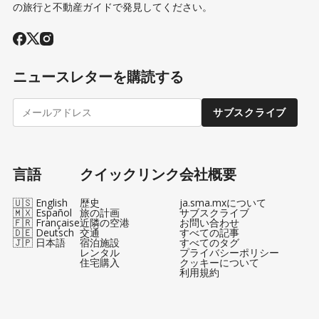
の旅行と不動産ガイドで発見してください。
ニュースレターを購読する
サブスクライブ
言語
クイックリンク
会社概要
🇺🇸 English
歴史
ja.sma.mxについて
🇲🇽 Español
旅の計画
サブスクライブ
🇫🇷 Française
近隣の空港
お問い合わせ
🇩🇪 Deutsch
交通
すべての記事
🇯🇵 日本語
宿泊施設
すべてのタグ
レンタル
プライバシーポリシー
住宅購入
クッキーについて
利用規約