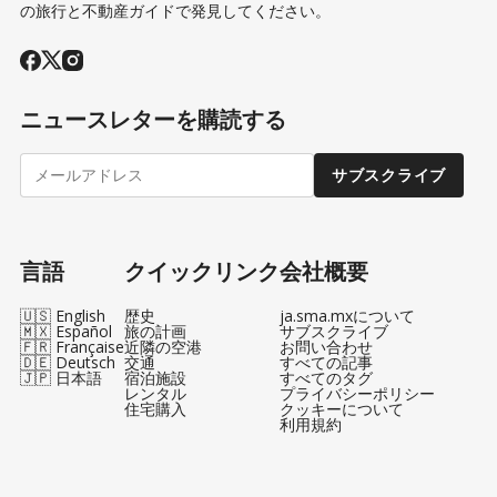
の旅行と不動産ガイドで発見してください。
ニュースレターを購読する
サブスクライブ
言語
クイックリンク
会社概要
🇺🇸 English
歴史
ja.sma.mxについて
🇲🇽 Español
旅の計画
サブスクライブ
🇫🇷 Française
近隣の空港
お問い合わせ
🇩🇪 Deutsch
交通
すべての記事
🇯🇵 日本語
宿泊施設
すべてのタグ
レンタル
プライバシーポリシー
住宅購入
クッキーについて
利用規約