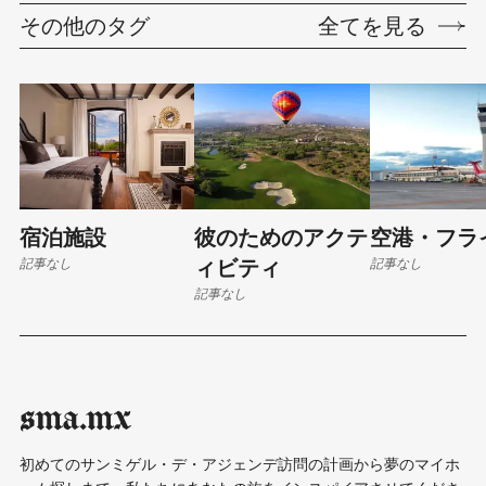
その他のタグ
全てを見る
宿泊施設
彼のためのアクテ
空港・フラ
記事なし
記事なし
ィビティ
記事なし
sma.mx
初めてのサンミゲル・デ・アジェンデ訪問の計画から夢のマイホ