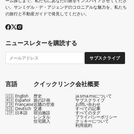
ーム探しまで、私たちにあなたの旅をインスパイアさせてくださ
い。サンミゲル・デ・アジェンデのコロニアルな魅力を、私たち
の旅行と不動産ガイドで発見してください。
ニュースレターを購読する
サブスクライブ
言語
クイックリンク
会社概要
🇺🇸 English
歴史
ja.sma.mxについて
🇲🇽 Español
旅の計画
サブスクライブ
🇫🇷 Française
近隣の空港
お問い合わせ
🇩🇪 Deutsch
交通
すべての記事
🇯🇵 日本語
宿泊施設
すべてのタグ
レンタル
プライバシーポリシー
住宅購入
クッキーについて
利用規約