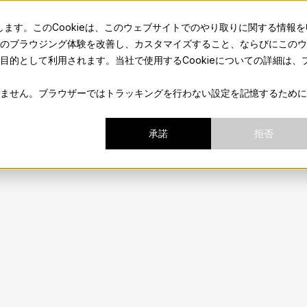
sma.mx
します。このCookieは、このウェブサイトでのやり取りに関する情報を
のブラウジング体験を改善し、カスタマイズすること、ならびにこのウ
地元の人のようにサンミゲルの魅力を体験しよう。
的として利用されます。当社で使用するCookieについての詳細は、
Aを発見する
旅の計画
やるべきこと
フード＆ド
ません。ブラウザーではトラッキングを行わない設定を記憶するために
ウェディング
ニュース
について
承諾
拒否