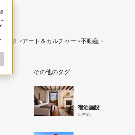
収
ェ
プ
リンク
アート＆カルチャー
不動産
1
その他のタグ
宿泊施設
記事なし