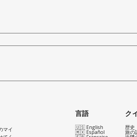
言語
ク
🇺🇸 English
歴史
のマイ
🇲🇽 Español
旅の
せてく
🇫🇷 Française
近隣