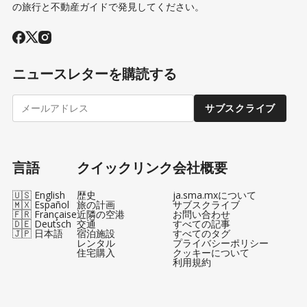
の旅行と不動産ガイドで発見してください。
ニュースレターを購読する
サブスクライブ
言語
クイックリンク
会社概要
🇺🇸 English
歴史
ja.sma.mxについて
🇲🇽 Español
旅の計画
サブスクライブ
🇫🇷 Française
近隣の空港
お問い合わせ
🇩🇪 Deutsch
交通
すべての記事
🇯🇵 日本語
宿泊施設
すべてのタグ
レンタル
プライバシーポリシー
住宅購入
クッキーについて
利用規約