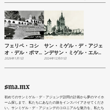
フェリペ・コシ
サン・ミゲル・デ・アジェ
オ・デル・ポマル
ンデサン・ミゲル・エル・
2026年1月1日
2024年12月01日
＆エル・アタスカ
グランデとしての始まりか
デロ
らの略史
sma.mx
初めてのサンミゲル・デ・アジェンデ訪問の計画から夢のマイホ
ーム探しまで、私たちにあなたの旅をインスパイアさせてくださ
い。サンミゲル・デ・アジェンデのコロニアルな魅力を、私たち