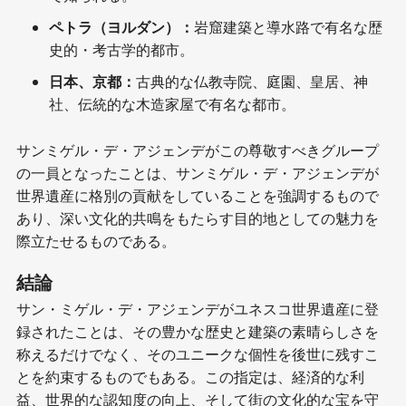
ペトラ（ヨルダン）：
岩窟建築と導水路で有名な歴
史的・考古学的都市。
日本、京都：
古典的な仏教寺院、庭園、皇居、神
社、伝統的な木造家屋で有名な都市。
サンミゲル・デ・アジェンデがこの尊敬すべきグループ
の一員となったことは、サンミゲル・デ・アジェンデが
世界遺産に格別の貢献をしていることを強調するもので
あり、深い文化的共鳴をもたらす目的地としての魅力を
際立たせるものである。
結論
サン・ミゲル・デ・アジェンデがユネスコ世界遺産に登
録されたことは、その豊かな歴史と建築の素晴らしさを
称えるだけでなく、そのユニークな個性を後世に残すこ
とを約束するものでもある。この指定は、経済的な利
益、世界的な認知度の向上、そして街の文化的な宝を守