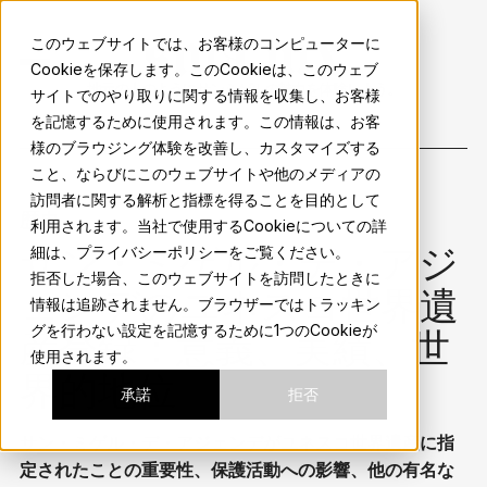
sma.mx
このウェブサイトでは、お客様のコンピューターに
Cookieを保存します。このCookieは、このウェブ
地元の人のようにサンミゲルの魅力を体験しよう。
サイトでのやり取りに関する情報を収集し、お客様
を記憶するために使用されます。この情報は、お客
様のブラウジング体験を改善し、カスタマイズする
こと、ならびにこのウェブサイトや他のメディアの
訪問者に関する解析と指標を得ることを目的として
歴史
利用されます。当社で使用するCookieについての詳
サン・ミゲル・デ・アジ
細は、プライバシーポリシーをご覧ください。
拒否した場合、このウェブサイトを訪問したときに
ェンデのユネスコ世界遺
情報は追跡されません。ブラウザーではトラッキン
グを行わない設定を記憶するために1つのCookieが
産登録：意義、実績、世
使用されます。
界的地位
承諾
拒否
サン・ミゲル・デ・アジェンデがユネスコ世界遺産に指
定されたことの重要性、保護活動への影響、他の有名な