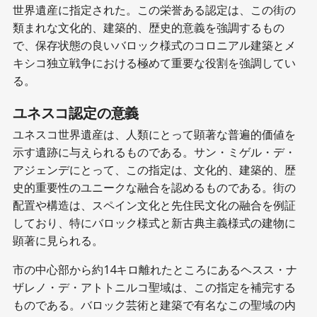
世界遺産に指定された。この栄誉ある認定は、この街の
類まれな文化的、建築的、歴史的意義を強調するもの
で、保存状態の良いバロック様式のコロニアル建築とメ
キシコ独立戦争における極めて重要な役割を強調してい
る。
ユネスコ認定の意義
ユネスコ世界遺産は、人類にとって顕著な普遍的価値を
示す遺跡に与えられるものである。サン・ミゲル・デ・
アジェンデにとって、この指定は、文化的、建築的、歴
史的重要性のユニークな融合を認めるものである。街の
配置や構造は、スペイン文化と先住民文化の融合を例証
しており、特にバロック様式と新古典主義様式の建物に
顕著に見られる。
市の中心部から約14キロ離れたところにあるヘスス・ナ
ザレノ・デ・アトトニルコ聖域は、この指定を補完する
ものである。バロック芸術と建築で有名なこの聖域の内