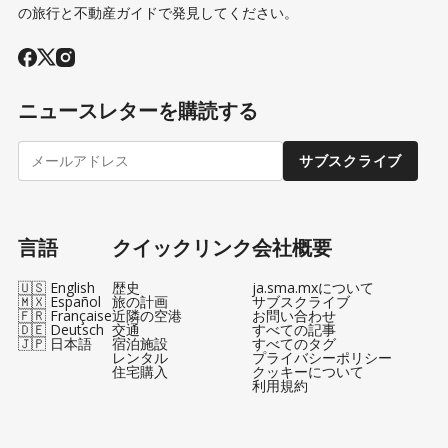
の旅行と不動産ガイドで発見してください。
ニュースレターを購読する
サブスクライブ
言語
クイックリンク
会社概要
🇺🇸 English
歴史
ja.sma.mxについて
🇲🇽 Español
旅の計画
サブスクライブ
🇫🇷 Française
近隣の空港
お問い合わせ
🇩🇪 Deutsch
交通
すべての記事
🇯🇵 日本語
宿泊施設
すべてのタグ
レンタル
プライバシーポリシー
住宅購入
クッキーについて
利用規約